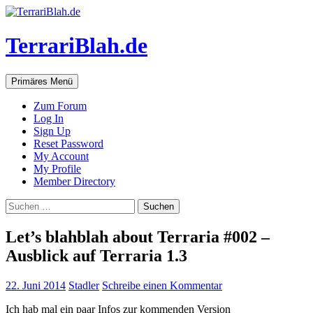
TerrariBlah.de
Suchen
Springe
Primäres Menü
zum
Inhalt
Zum Forum
Log In
Sign Up
Reset Password
My Account
My Profile
Member Directory
Suchen
nach:
Let’s blahblah about Terraria #002 –
Ausblick auf Terraria 1.3
22. Juni 2014
Stadler
Schreibe einen Kommentar
Ich hab mal ein paar Infos zur kommenden Version