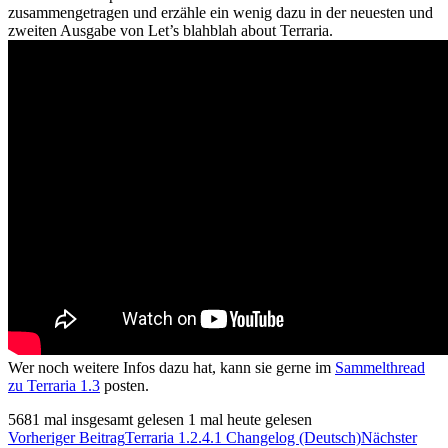
zusammengetragen und erzähle ein wenig dazu in der neuesten und
zweiten Ausgabe von Let’s blahblah about Terraria.
Wer noch weitere Infos dazu hat, kann sie gerne im
Sammelthread
zu Terraria 1.3
posten.
5681 mal insgesamt gelesen
1 mal heute gelesen
Beitrags-
Vorheriger Beitrag
Terraria 1.2.4.1 Changelog (Deutsch)
Nächster